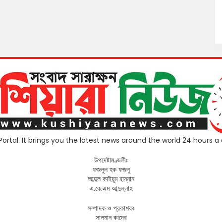
tal. It brings you the latest news around the world 24 hours a d
উপদেষ্টামণ্ডলীঃ
ফজলুল হক ফজলু
আব্দুল কাইয়ূম হান্নান
এ.কে.এম আব্দুল্লাহ
সম্পাদক ও প্রকাশকঃ
সালমান কাদের