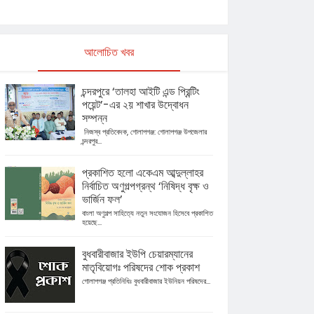
আলোচিত খবর
চন্দরপুরে ‘তালহা আইটি এন্ড প্রিন্টিং
পয়েন্ট’-এর ২য় শাখার উদ্বোধন
সম্পন্ন
​ নিজস্ব প্রতিবেদক, গোলাপগঞ্জ: গোলাপগঞ্জ উপজেলার
চন্দরপুর...
প্রকাশিত হলো একেএম আব্দুল্লাহর
নির্বাচিত অণুগল্পগ্রন্থ ‘নিষিদ্ধ বৃক্ষ ও
ভার্জিন ফল’
বাংলা অণুগল্প সাহিত্যে নতুন সংযোজন হিসেবে প্রকাশিত
হয়েছে...
বুধবারীবাজার ইউপি চেয়ারম্যানের
মাতৃবিয়োগঃ পরিষদের শোক প্রকাশ
গোলাপগঞ্জ প্রতিনিধিঃ বুধবারীবাজার ইউনিয়ন পরিষদের...