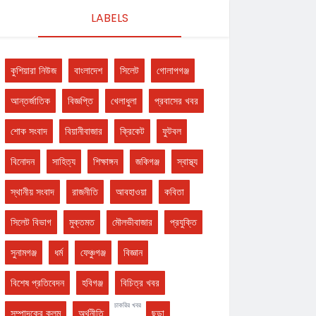
LABELS
কুশিয়ারা নিউজ
বাংলাদেশ
সিলেট
গোলাপগঞ্জ
আন্তর্জাতিক
বিজ্ঞপ্তি
খেলাধুলা
প্রবাসের খবর
শোক সংবাদ
বিয়ানীবাজার
ক্রিকেট
ফুটবল
বিনোদন
সাহিত্য
শিক্ষাঙ্গন
জকিগঞ্জ
স্বাস্থ্য
স্থানীয় সংবাদ
রাজনীতি
আবহাওয়া
কবিতা
সিলেট বিভাগ
মুক্তমত
মৌলভীবাজার
প্রযুক্তি
সুনামগঞ্জ
ধর্ম
ফেঞ্চুগঞ্জ
বিজ্ঞান
বিশেষ প্রতিবেদন
হবিগঞ্জ
বিচিত্র খবর
চাকরির খবর
সম্পাদকের কলম
অর্থনীতি
ছড়া