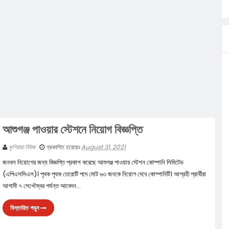
িগ্রী
হিনীর নেই:
উত্তাপ
ট’-এর ২য়
ত
আশুগঞ্জ পাওয়ার স্টেশনে নিয়োগ বিজ্ঞপ্তি
কুশিয়ারা নিউজ
প্রকাশিত হয়েছেঃ
August 31, 2021
জনবল নিয়োগের জন্য বিজ্ঞপ্তি প্রকাশ করেছে আশুগঞ্জ পাওয়ার স্টেশন কোম্পানি লিমিটেড
(এপিএসসিএল)। পৃথক পৃথক তেরোটি পদে মোট ৬৩ জনকে নিয়োগ দেবে কোম্পানিটি। আগ্রহী প্রার্থীরা
আগামী ৭ সেপ্টেম্বর পর্যন্ত আবেদন...
বিস্তারিত পড়ুন