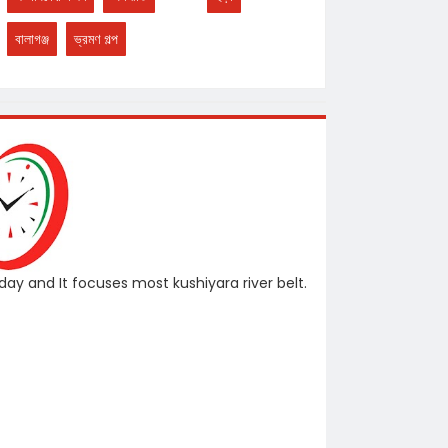
বালাগঞ্জ
ভ্রমণ গল্প
ay and It focuses most kushiyara river belt.